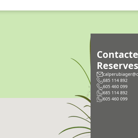
Contacte
Reserve
calperubiager@c
685 114 892
605 460 099
685 114 892
605 460 099