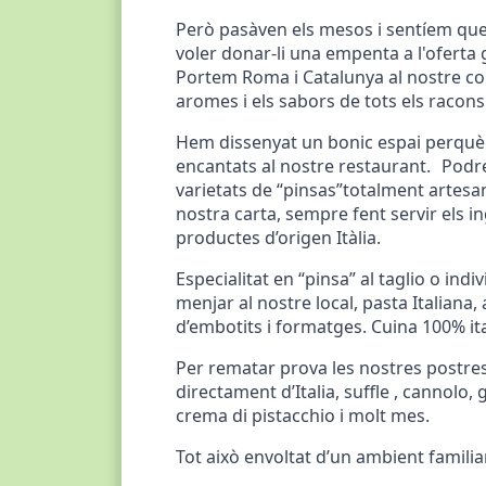
Però pasàven els mesos i sentíem que
voler donar-li una empenta a l'oferta
Portem Roma i Catalunya al nostre cor
aromes i els sabors de tots els racons it
Hem dissenyat un bonic espai perquè e
encantats al nostre restaurant. Podr
varietats de “pinsas”totalment artesa
nostra carta, sempre fent servir els 
productes d’origen Itàlia.
Especialitat en “pinsa” al taglio o ind
menjar al nostre local, pasta Italiana,
d’embotits i formatges. Cuina 100% ita
Per rematar prova les nostres postre
directament d’Italia, suffle , cannolo, 
crema di pistacchio i molt mes.
Tot això envoltat d’un ambient familiar 