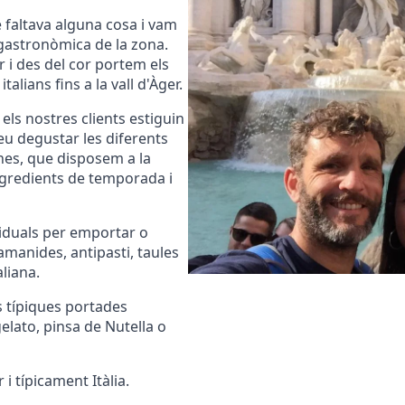
 faltava alguna cosa i vam
 gastronòmica de la zona.
 i des del cor portem els
alians fins a la vall d'Àger.
ls nostres clients estiguin
eu degustar les diferents
nes, que disposem a la
ingredients de temporada i
ividuals per emportar o
 amanides, antipasti, taules
liana.
s típiques portades
gelato, pinsa de Nutella o
i típicament Itàlia.