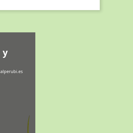
 y
s
alperubi.es