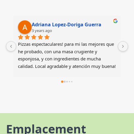
rra
Elena Argensola
3 years ago
jores que 
Un local con mucho encanto para degustar una 
y 
auténtica pizza italiana. Productos de maxima 
cha 
calidad que traen cada semana desde la bella 
 muy buena!
Italia .Precios mas que razonables ,dada la 
calidad del producto. Destacar también el trato 
de Vero y Jaume ,son los propietarios y 
siempre tienen una sonrisa para atenderte lo 
mejor que pueden ,y lo logran!! Sin duda una 
pizzería recomendable 100% !! Si visitas Àger 
no te la puedes perder !!! Yo no lo haré!!! Hasta 
pronto chicos !!!
Emplacement