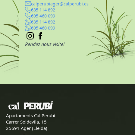
calperubiager@calperubi.es
685 114 892
605 460 099
685 114 892
605 460 099
Rendez nous visite!
Apartaments Cal Perubí
Carrer Soldevila, 15
25691 Àger (Lleida)